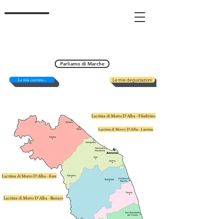
Parliamo di Marche
La mia cantina...
Le mie degustazioni
Lacrima di Morro D'Alba - Filodivino
Lacrima di Morro D'Alba - Lacrima
Lacrima di Morro D'Alba - fiore
Lacrima di Morro D'Alba - Bastaro