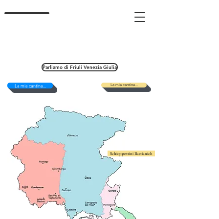
Parliamo di Friuli Venezia Giulia
La mia cantina...
La mia cantina...
Schioppettini Bastianich