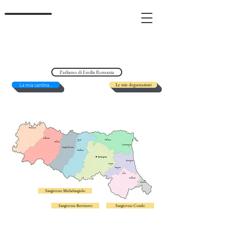
Parliamo di Emilia Romania
La mia cantina...
Le mie degustazioni
Sangiovese Michelangiolo
Sangiovese Bertinoro
Sangiovese Condo