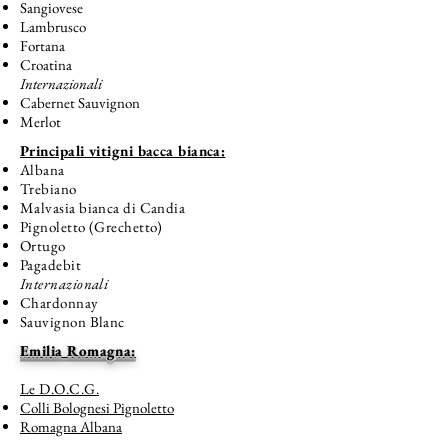
Sangiovese
Lambrusco
Fortana
Croatina
Internazionali
Cabernet Sauvignon
Merlot
Principali vitigni bacca bianca:
Albana
Trebiano
Malvasia bianca di Candia
Pignoletto (Grechetto)
Ortugo
Pagadebit
Internazionali
Chardonnay
Sauvignon Blanc
Emilia Romagna:
Le D.O.C.G.
Colli Bolognesi Pignoletto
Romagna Albana