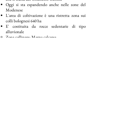
Oggi si sta espandendo anche nelle zone del
Modenese
L'area di coltivazione è una ristretta zona sui
colli bolognesi 640 ha
E' costituita da rocce sedentarie di tipo
alluvionale
Zona collinare: Marna calcarea
Zona fondovalle: Argilloso-Sabbioso
Il clima è collinare subappeninico altitudine
media 300 m.s.l.m.
Il Lambrusco:
Sono una famiglia di vitigni accomunati
dall'origine
(
vitis Silvestris
)
56 varietà diverse a fine '800 oggi le principali
sono:
Sorbara
Sorbara 60%
Scarico di Coloree tannini
Leggero di corpo
Vanta tradizione più antica
Soffre di acinellatura
Salamino (Santa Croce)
Salamino 85%​