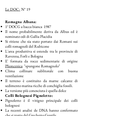
Le DOC:
N° 19
Romagna Albana:
1° DOCG a bacca bianca 1987
Il nome probabilmente deriva da Albus ed è
nominato odi di Gallia Placidia
Si ritiene che sia stato portato dai Romani sui
colli romagnoli del Rubicone
L'area produttiva si estende tra le provincie di
Ravenna, Forli e Bologna
E' formata da rocce sedimentarie di origine
Plioncenica
"spungone Romagnolo"
Clima collinare sublitorale con buona
ventilazione
Il terreno è costituito da marne calcaree di
sedimento marina ricche di conchiglia fossili.
La versione più conosciuta è quella dolce
Colli Bolognosi Pignoletto:
Pignoletto è il vitigno principale dei colli
bolognesi
La recenti analisi de DNA hanno confermato
che si tratta del Grechetto Gentile