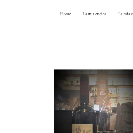
Home
La mia cucina
La mia c