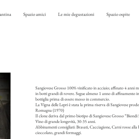
antina
Spazio amici
Le mie degustazioni
Spazio ospite
Sangiovese Grosso 100% vinificato in acciaio; affinato 4 anni 
in botti grandi di rovere. Segue almeno 1 anno di affinamento i
bottiglia prima di essere messo in commercio.
La Vigna delle Lepri è stata la prima riserva di Sangiovese prodo
Romagna (1970)
Il clone deriva dal primo biotipo di Sangiovese Grosso “Biondi 
Vino di grande longevità, 30-35 anni.
Abbinamenti consigliati: Brasati, Cacciagione, Carni rosse alla 
cioccolato, grandi formaggi.