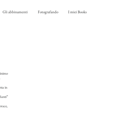
Gli abbinamenti
Fotografando
I miei Books
minimo
n
tta in
Santi”
brace,