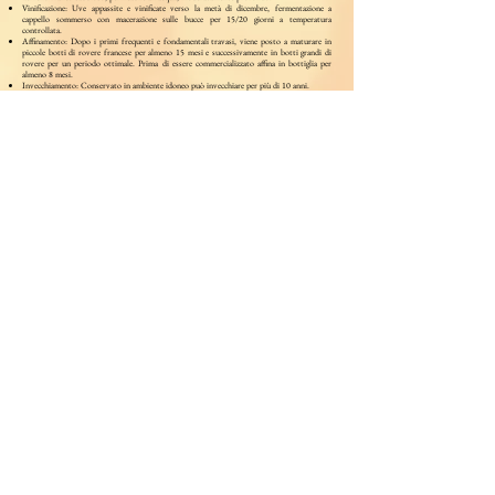
Vinificazione: Uve appassite e vinificate verso la metà di dicembre, fermentazione a
cappello sommerso con macerazione sulle bucce per 15/20 giorni a temperatura
controllata.
Affinamento: Dopo i primi frequenti e fondamentali travasi, viene posto a maturare in
piccole botti di rovere francese per almeno 15 mesi e successivamente in botti grandi di
rovere per un periodo ottimale. Prima di essere commercializzato affina in bottiglia per
almeno 8 mesi.
Invecchiamento: Conservato in ambiente idoneo può invecchiare per più di 10 anni.
Contenuto alcolico: 15% vol.
Temperatura di servizio: 18° C. (mescere in ampi calici)
Totale acidità: ~ 5,8 g/l
Estratto: ~ 33 g/l
Zuccheri residui: ~ 3 g/l
Caratteristiche e curiosità:
Ottenuto esclusivamente da uve Nebbiolo, localmente
denominate Chiavennasca, scrupolosamente scelte e messe ad appassire in fruttaio per 3
mesi tanto da garantire una gradazione alcolica superiore ai 14,5% vol.. Messere®, o
Mesèr®, nel dialetto valtellinese, indica un personaggio un tempo importante e autorevole,
proprietario dei migliori vigneti del paese. Richiama nel nome l'eccellenza tradizionale dei
vini valtellinesi di un tempo, che la nostra azienda agricola fa rivivere oggi per gli
intenditori più esigenti. Il vino a denominazione di origine controllata e garantita
"Sforzato di Valtellina" o "Sfursat di Valtellina" può essere immesso al consumo dopo un
periodo di affinamento di 20 mesi, dei quali almeno 12 in botti di legno.
Degustazione:
Colore rosso rubino che con l'invecchiamento tende al granata. Profumo
intenso e complesso che deriva dalla concentrazione raggiunta con l'appassimento delle
uve. Sapore di "frutto passo" pieno, armonico e vellutato.
Abbinamento:
Cacciagione e selvaggina, formaggi vecchi e stravecchi.
UNA STORIA DI FAMIGLIA,
UN’IMPRESA DI SUCCESSO,
UN LAVORO FATTO DI PASSIONE,
FATICA ED ESPERIENZA.
Fonte
https://www.neravini.com/