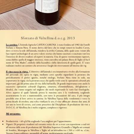
Sforzato di Valtellina d.o.c.g. 2013
La cantina:
L’Azienda Agricola CAVEN CAMUNA è stata fondata nel 1982 dai fratelli
Stefano e Simone Nera. Il nome deriva dal fatto che in tempi remoti in località Caven,
dove si trova la sede dell’azienda, risiedeva la civiltà Camuna, della quale sono venuti alla
luce reperti archeologici di un certo valore storico che hanno suscitato e suscitano tutt’ora
l’interesse di diversi studiosi ed esperti in materia. Una di queste testimonianze rupestri,
senza dubbio quella di maggior interesse, viene custodita nel palazzo Besta di Teglio ed ha il
nome di “Dea Madre”, simbolo della fecondità e della laboriosità di quelle genti. E’ stato
realizzato inoltre un sentiero che attraversa i luoghi dei ritrovamenti all’interno dei vig
Il vino nasce in vigna.
L’obiettivo dell’azienda è ora innanzitutto rivolto alla formazione
del personale che opera in vigna, mediante corsi specifici riguardanti la potatura che
periodicamente il perito agrario, nonché enologo, Stefano Nera tiene in sede, ma
soprattutto in vigna; sia la potatura secca che quella verde sono le operazioni colturali più
importanti, già dal primo anno di vita della barbatella. Di grande importanza sono anche le
successive operazioni colturali (legatura, cimatura, sfemminellatura, defogliazione e
dirado), che vanno eseguite nel migliore dei modi rispettando le varie fasi fenologiche.
Altro aspetto al quale l’azienda presta la massima cura è la vendemmia, scegliendo
accuratamente le uve e mantenendole, con tutte le precauzioni del caso, il più integre
possibile sino al loro arrivo in cantina. In Valtellina l’epoca della vendemmia è verso la
prima decade di ottobre; una volta vinificate le uve, il vino affina per almeno due anni, di
cui uno in botti di rovere, così come prescritto dal Disciplinare di produzione dei vini a
D.O.C.G. di Valtellina che è molto esigente, complesso e rigoroso.
Mi presento:
Produttività: ~ 60 q.li/Ha scegliendo l'uva migliore per l'appassimento.
Vigneti: Di proprietà ricadenti sul versante retico da est a ovest con esposizione a sud siti
all'interno delle zone di produzione del Valtellina Superiore Grumello e Valgella nei comuni
di Sondrio, Montagna in Valtellina e Teglio ad un'altitudine tra i 350 e i 450 m. s.l.m..
Terreno franco-sabbioso, permeabile all'acqua, moderatamente profondo.