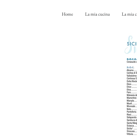
Home
La mia cucina
La mia c