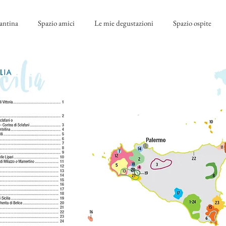
antina
Spazio amici
Le mie degustazioni
Spazio ospite