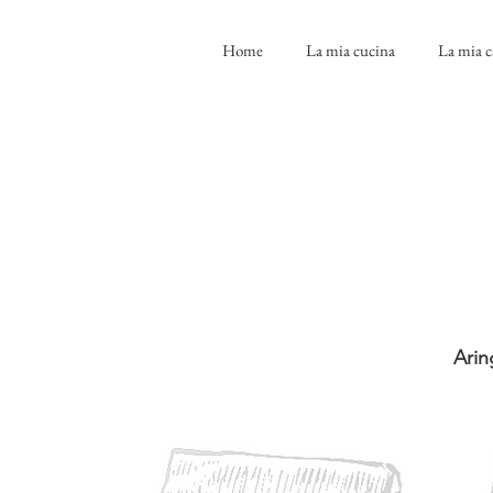
Home
La mia cucina
La mia c
Ari