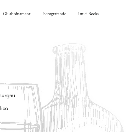
Gli abbinamenti
Fotografando
I miei Books
Thurgau
lico