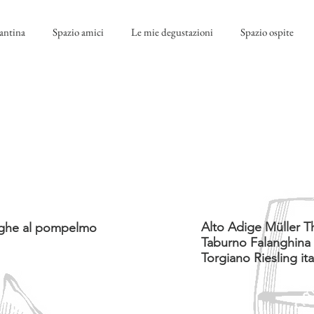
antina
Spazio amici
Le mie degustazioni
Spazio ospite
Alto Adige Müller 
nghe al pompelmo
Taburno Falanghina
Torgiano Riesling ita