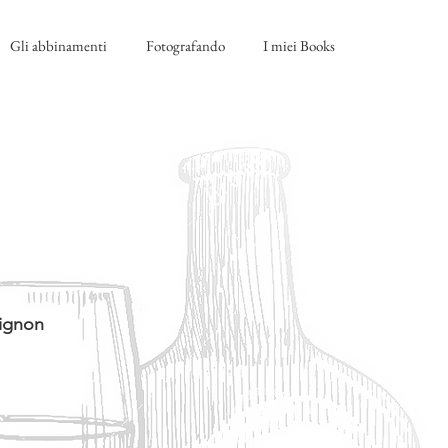
Gli abbinamenti
Fotografando
I miei Books
vignon