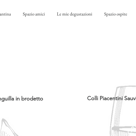
antina
Spazio amici
Le mie degustazioni
Spazio ospite
Colli Piacentini Sau
guilla in brodetto