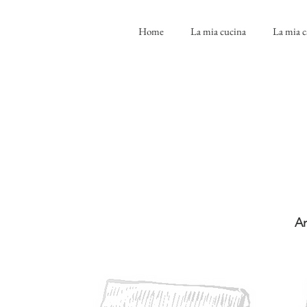
Home
La mia cucina
La mia c
An