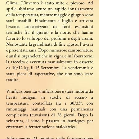
Clima: L’inverno è stato mite e piovoso. Ad
aprile abbiamo avuto un rapido innalzamento
della temperatura, mentre maggio e giugno sono
stati instabili. Finalmente a luglio è arrivata
l’estate, caratterizzata da forti escursioni
termiche fra il giorno e la notte, che hanno
favorito lo sviluppo dei profumi e degli aromi.
Nonostante la grandinata di fine agosto, l’uva si
è presentata sana. Dopo numerose campionature
e analisi organolettiche in vigna e in laboratorio,
la raccolta è avvenuta manualmente in cassette
da 10/12 kg, il 15 Settembre. La vendemmia è
stata piena di aspettative, che non sono state
tradite.
Vinificazione: La vinificazione è stata indotta da
lieviti indigeni in vasche di acciaio a
temperatura controllata tra i 30/33°, con
rimontaggi manuali con una permanenza
complessiva (cuvaison) di 28 giorni. Dopo la
svinatura, il vino è passato in barriques per
effettuare la fermentazione malolattica.
Affinamento: Al termine della fermentazione