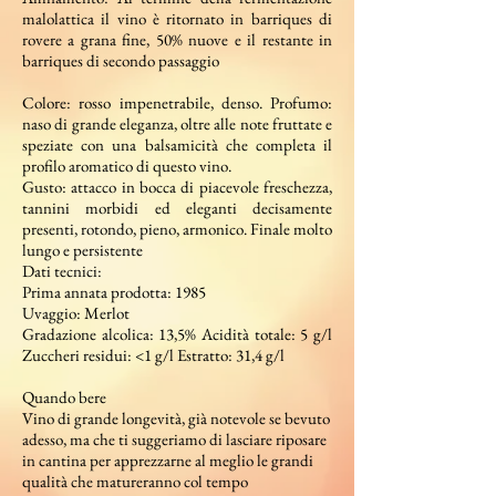
malolattica il vino è ritornato in barriques di
rovere a grana fine, 50% nuove e il restante in
barriques di secondo passaggio
Colore: rosso impenetrabile, denso. Profumo:
naso di grande eleganza, oltre alle note fruttate e
speziate con una balsamicità che completa il
profilo aromatico di questo vino.
Gusto: attacco in bocca di piacevole freschezza,
tannini morbidi ed eleganti decisamente
presenti, rotondo, pieno, armonico. Finale molto
lungo e persistente
Dati tecnici:
Prima annata prodotta: 1985
Uvaggio: Merlot
Gradazione alcolica: 13,5% Acidità totale: 5 g/l
Zuccheri residui: <1 g/l Estratto: 31,4 g/l
Quando bere
Vino di grande longevità, già notevole se bevuto
adesso, ma che ti suggeriamo di lasciare riposare
in cantina per apprezzarne al meglio le grandi
qualità che matureranno col tempo