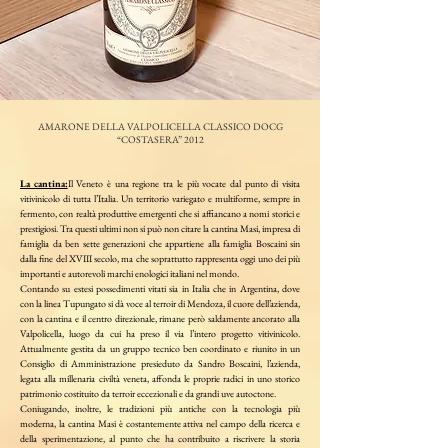
AMARONE DELLA VALPOLICELLA CLASSICO DOCG
“COSTASERA” 2012
La cantina:
Il Veneto è una regione tra le più vocate dal punto di visita
vitivinicolo di tutta l’Italia. Un territorio variegato e multiforme, sempre in
fermento, con realtà produttive emergenti che si affiancano a nomi storici e
prestigiosi. Tra questi ultimi non si può non citare la cantina Masi, impresa di
famiglia da ben sette generazioni che appartiene alla famiglia Boscaini sin
dalla fine del XVIII secolo, ma che soprattutto rappresenta oggi uno dei più
importanti e autorevoli marchi enologici italiani nel mondo.
Contando su estesi possedimenti vitati sia in Italia che in Argentina, dove
con la linea Tupungato si dà voce al terroir di Mendoza, il cuore dell’azienda,
con la cantina e il centro direzionale, rimane però saldamente ancorato alla
Valpolicella, luogo da cui ha preso il via l’intero progetto vitivinicolo.
Attualmente gestita da un gruppo tecnico ben coordinato e riunito in un
Consiglio di Amministrazione presieduto da Sandro Boscaini, l’azienda,
legata alla millenaria civiltà veneta, affonda le proprie radici in uno storico
patrimonio costituito da terroir eccezionali e da grandi uve autoctone.
Coniugando, inoltre, le tradizioni più antiche con la tecnologia più
moderna, la cantina Masi è costantemente attiva nel campo della ricerca e
della sperimentazione, al punto che ha contribuito a riscrivere la storia