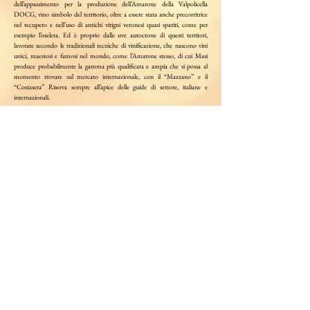
dell’appassimento per la produzione dell’Amarone della Valpolicella
DOCG, vino simbolo del territorio, oltre a essere stata anche precorritrice
nel recupero e nell’uso di antichi vitigni veronesi quasi spariti, come per
esempio l’oseleta. Ed è proprio dalle uve autoctone di questi territori,
lavorate secondo le tradizionali tecniche di vinificazione, che nascono vini
unici, maestosi e famosi nel mondo, come l’Amarone stesso, di cui Masi
produce probabilmente la gamma più qualificata e ampia che si possa al
momento trovare sul mercato internazionale, con il “Mazzano” e il
“Costasera” Riserva sempre all’apice delle guide di settore, italiane e
internazionali.
Mi presento:
Annata: 2012
Denominazione: Amarone della Valpolicella DOCG
Vitigni: corvina 70%, rondinella 25%, molinara 5%
Alcol: 15%
Formato: 0.75l
Consumo ideale: 2020/2030
Temperatura di servizio: 16/18 °C
Momento per degustarlo: Cena tra amici
Tipologia: Rosso
Perchè ci piace:
Nasce da autorevoli conoscenze e competenze, che la famiglia
Masi può vantare soprattutto nella tecnica di appassimento e vinificazione
delle uve. Insieme agli altri grandi nomi del vino, quali Barolo e Brunello,
l’Amarone della Valpolicella Classico DOCG “Costasera”, per l’appunto
etichettato Masi, rappresenta l’aristocrazia dei rossi italiani. Deve il suo nome
all’orientamento dei vigneti da cui arriva, che guardano il tramonto verso il lago
di Garda. Fiero, complesso, maestoso ed esuberante
La degustazione
:
Rosso rubino il calice. Propone all’olfattiva un bel bouquet,
ricco e complesso, composto da numerosi ricordi quali, frutti di bosco maturi,
prugna cotta, ciliegia e fragola secche, tabacco, moka, noce moscata, liquirizia e