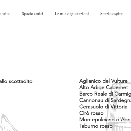
antina
Spazio amici
Le mie degustazioni
Spazio ospite
Aglianico del Vulture
allo scottadito
Alto Adige Cabernet
Barco Reale di Carmi
Cannonau di Sardegn
Cerasuolo di Vittoria
Cirò rosso
Montepulciano d'Abr
Taburno rosso