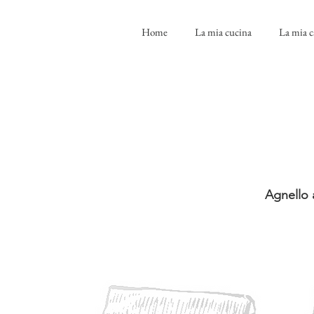
Home
La mia cucina
La mia c
Agnello 